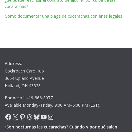
¿Se puede rescindir el contrato de alquiler por culpa de las
cucarachas?
Cómo documentar una plaga de cucarachas con fines legales
Address:
Cockroach Care Hub
3664 Upland Avenue
Holland, OH 43528
Phone:
+1 419-866-8077
Available Monday–Friday, 9:00 AM–5:00 PM (EST).
Facebook
X
Pinterest
Threads
Bluesky
YouTube
Instagram
¿Son nocturnas las cucarachas? Cuándo y por qué salen