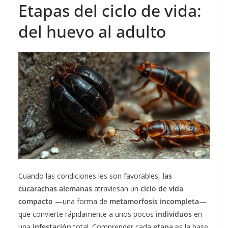
Etapas del ciclo de vida:
del huevo al adulto
Cuando las condiciones les son favorables,
las
cucarachas alemanas
atraviesan un
ciclo de vida
compacto
—una forma de
metamorfosis
incompleta
—
que convierte rápidamente a unos pocos
individuos
en
una
infestación
total. Comprender cada
etapa
es la base