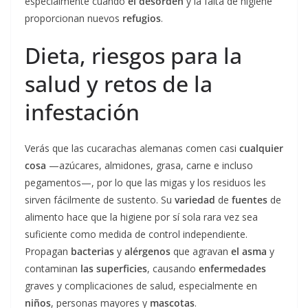
especialmente cuando
el desorden
y la falta de higiene
proporcionan nuevos
refugios
.
Dieta, riesgos para la
salud y retos de la
infestación
Verás que las cucarachas alemanas comen casi
cualquier
cosa
—azúcares, almidones, grasa, carne e incluso
pegamentos—, por lo que las migas y los residuos les
sirven fácilmente de sustento. Su
variedad
de
fuentes
de
alimento hace que la higiene por sí sola rara vez sea
suficiente como medida de control independiente.
Propagan
bacterias
y
alérgenos
que agravan
el asma
y
contaminan
las superficies
, causando
enfermedades
graves y complicaciones de salud, especialmente en
niños
, personas mayores y
mascotas
.