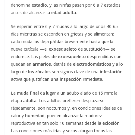
denomina
estadio
, y las ninfas pasan por 6 a 7 estadios
antes de alcanzar
la edad adulta
.
Se esperan entre 6 y 7 mudas a lo largo de unos 40-65
días mientras se esconden en grietas y se alimentan;
cada muda las deja pálidas brevemente hasta que la
nueva cutícula —el
exoesqueleto
de sustitución— se
endurece. Las pieles
de exoesqueleto
desprendidas que
quedan en
armarios
, detrás de
electrodomésticos
y a lo
largo de
los zócalos
son signos clave de una
infestación
activa que justifican
una inspección
inmediata.
La
muda final
da lugar a un adulto alado de 15 mm: la
etapa
adulta
. Los adultos prefieren desplazarse
rápidamente, son nocturnos y, en condiciones ideales de
calor y
humedad
, pueden alcanzar la madurez
reproductiva en tan solo 10 semanas desde
la eclosión
.
Las condiciones más frías y secas alargan todas las