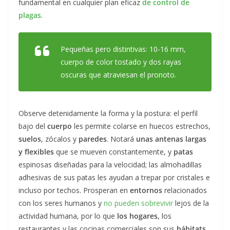
fundamental en cualquier plan eficaz
de control de
plagas
.
Pequeñas pero distintivas: 10-16 mm,
cuerpo de color tostado y dos rayas
oscuras que atraviesan el pronoto.
Observe detenidamente la forma y la postura: el perfil
bajo del
cuerpo
les permite colarse en huecos estrechos,
suelos
, zócalos y
paredes
. Notará
unas antenas largas
y flexibles
que se mueven constantemente, y
patas
espinosas diseñadas para la velocidad; las almohadillas
adhesivas de sus patas les ayudan a trepar por cristales e
incluso por techos. Prosperan en
entornos
relacionados
con los seres humanos y
no pueden sobrevivir
lejos de la
actividad humana, por lo que
los hogares
, los
restaurantes y las cocinas comerciales son sus
hábitats