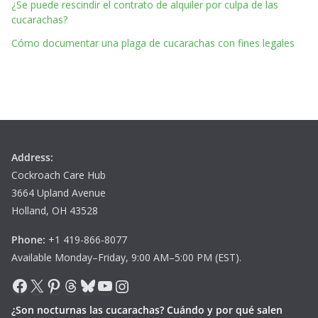
¿Se puede rescindir el contrato de alquiler por culpa de las
cucarachas?
Cómo documentar una plaga de cucarachas con fines legales
Address:
Cockroach Care Hub
3664 Upland Avenue
Holland, OH 43528
Phone:
+1 419-866-8077
Available Monday–Friday, 9:00 AM–5:00 PM (EST).
Facebook
X
Pinterest
Threads
Bluesky
YouTube
Instagram
¿Son nocturnas las cucarachas? Cuándo y por qué salen