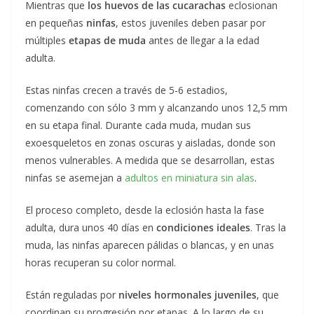
Mientras que
los huevos de las cucarachas
eclosionan
en pequeñas
ninfas
, estos juveniles deben pasar por
múltiples
etapas de muda
antes de llegar a la edad
adulta.
Estas ninfas crecen a través de 5-6 estadios,
comenzando con sólo 3 mm y alcanzando unos 12,5 mm
en su etapa final. Durante cada muda, mudan sus
exoesqueletos en zonas oscuras y aisladas, donde son
menos vulnerables. A medida que se desarrollan, estas
ninfas se asemejan a
adultos en miniatura sin alas
.
El proceso completo, desde la eclosión hasta la fase
adulta, dura unos 40 días en
condiciones ideales
. Tras la
muda, las ninfas aparecen pálidas o blancas, y en unas
horas recuperan su color normal.
Están reguladas por
niveles hormonales juveniles
, que
coordinan su progresión por etapas. A lo largo de su